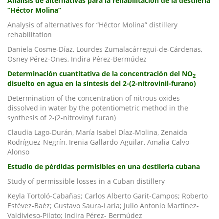
Análisis de alternativas para la rehabilitación de la destilería
“Héctor Molina”
Analysis of alternatives for “Héctor Molina” distillery
rehabilitation
Daniela Cosme-Díaz, Lourdes Zumalacárregui-de-Cárdenas,
Osney Pérez-Ones, Indira Pérez-Bermúdez
Determinación cuantitativa de la concentración del NO
2
disuelto en agua en la síntesis del 2-(2-nitrovinil-furano)
Determination of the concentration of nitrous oxides
dissolved in water by the potentiometric method in the
synthesis of 2-(2-nitrovinyl furan)
Claudia Lago-Durán, María Isabel Díaz-Molina, Zenaida
Rodríguez-Negrín, Irenia Gallardo-Aguilar, Amalia Calvo-
Alonso
Estudio de pérdidas permisibles en una destilería cubana
Study of permissible losses in a Cuban distillery
Keyla Tortoló-Cabañas; Carlos Alberto Garit-Campos; Roberto
Estévez-Baéz; Gustavo Saura-Laria; Julio Antonio Martínez-
Valdivieso-Piloto; Indira Pérez- Bermúdez